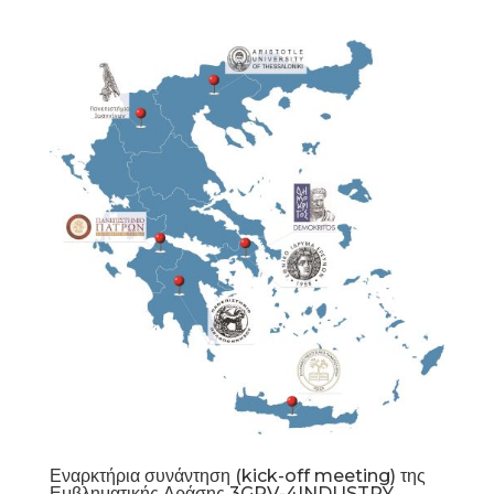
Εναρκτήρια συνάντηση (kick-off meeting) της
Εμβληματικής Δράσης 3GPV-4INDUSTRY