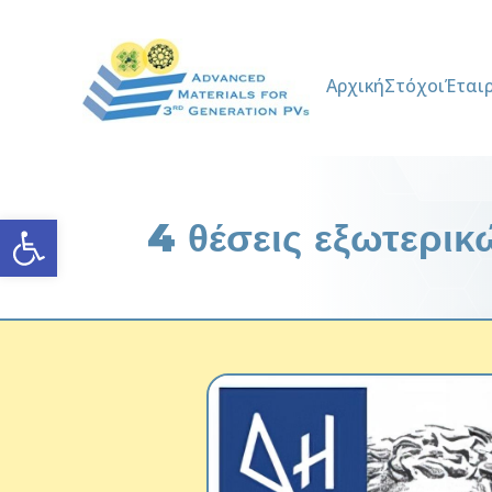
Αρχική
Στόχοι
Έται
Ανοίξτε τη γραμμή εργαλείων
4 θέσεις εξωτερι