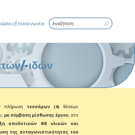
νώσεις
Επικοινωνία
U
ατών/-ιδών
ν πλήρωση
τεσσάρων (4)
θέσεων
ν,
με σύμβαση μίσθωσης έργου
, στο
ξη αποδοτικών ΦΒ υλικών και
χυση της ανταγωνιστικότητας του