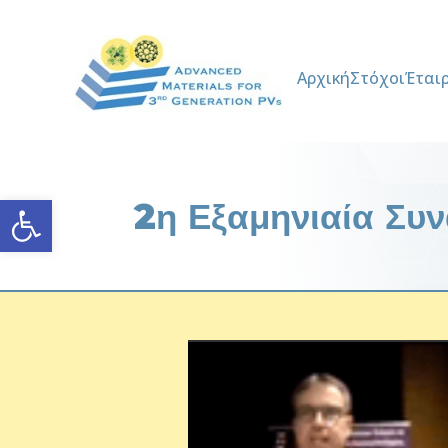
Αρχική
Στόχοι
Έται
Ανοίξτε τη γραμμή εργαλείων
2η Εξαμηνιαία Σ