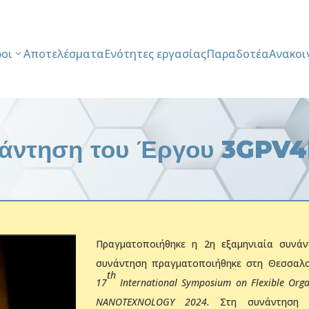
ροι
Αποτελέσματα
Ενότητες εργασίας
Παραδοτέα
Ανακοι
υνάντηση του Έργου 3GP
Πραγματοποιήθηκε η 2η εξαμηνιαία συνά
συνάντηση πραγματοποιήθηκε στη Θεσσαλο
th
17
International
Symposium
on
Flexible
Orga
NANOT
ΕXNOLOGY
2024.
Στη συνάντηση 