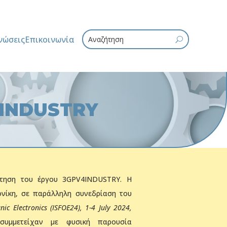
νώσεις
Επικοινωνία
U
V4INDUSTRY
ντηση του έργου 3GPV4INDUSTRY. Η
νίκη, σε παράλληλη συνεδρίαση του
nic
Electronics
(ISFOE
24), 1-4 July
2024,
συμμετείχαν με φυσική παρουσία