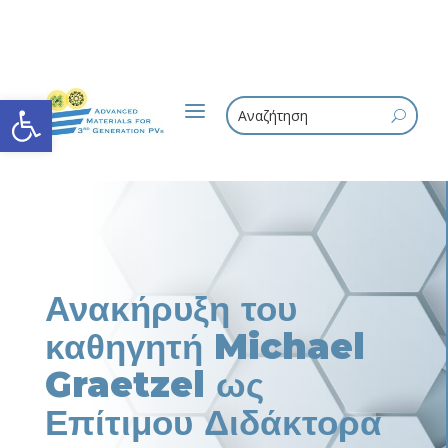
Ανοίξτε τη γραμμή εργαλείων
a
U
Ανακήρυξη του
καθηγητή Michael
Graetzel ως
Επίτιμου Διδάκτορα